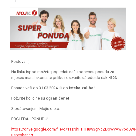
Poštovani,
Na linku ispod možete pogledati našu posebnu ponudu za
mjesec mart. Iskoristite priliku i ostvarite uštede do čak
-50%.
Ponuda važi do 31.03.2024. ili do
isteka zaliha!
Požurite količine su
ograničene!
S poštovanjem, Mojić d.o.o.
POGLEDAJ PONUDU!
https://drive.google.com/file/d/11zNhFTHHuw3gNcZDpWvAw7bd0W
usp=sharing